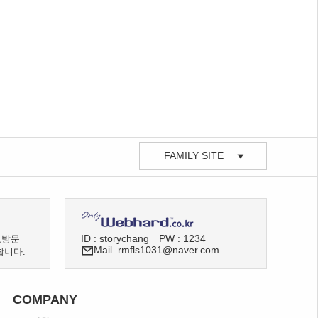
FAMILY SITE
ID : storychang
PW : 1234
료방문
Mail. rmfls1031@naver.com
합니다.
COMPANY