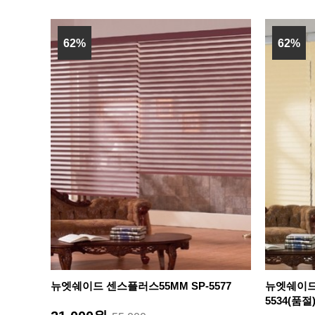
62%
62%
뉴엣쉐이드 센스플러스55MM SP-5577
뉴엣쉐이드
5534(품절