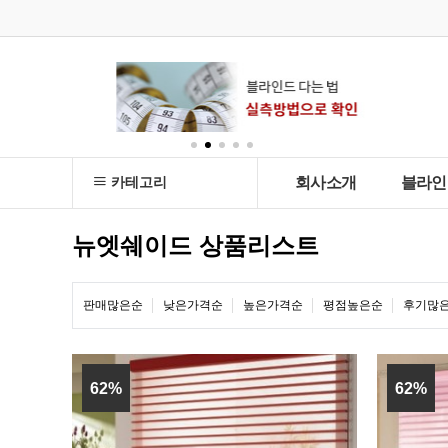
카테고리
회사소개
블라인
뉴엣쉐이드 상품리스트
판매많은순
낮은가격순
높은가격순
평점높은순
후기많
62%
62%