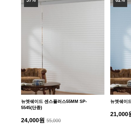
57%
62%
뉴엣쉐이드 센스플러스55MM SP-
뉴엣쉐이드 
5545(단종)
21,00
24,000원
55,000