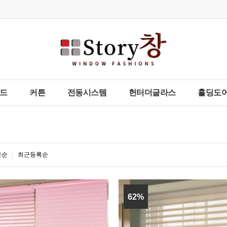
드
커튼
전동시스템
헌터더글라스
홀딩도어
은순
최근등록순
62%