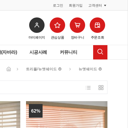
로그인
회원가입
고객센터
마이페이지
관심상품
장바구니
주문조회
(자바라)
시공사례
커뮤니티
트리플/뉴엣쉐이드
뉴엣쉐이드
62%