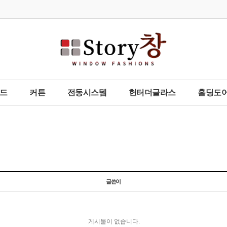
드
커튼
전동시스템
헌터더글라스
홀딩도어
글쓴이
게시물이 없습니다.