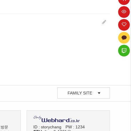
FAMILY SITE
ID : storychang
PW : 1234
료방문