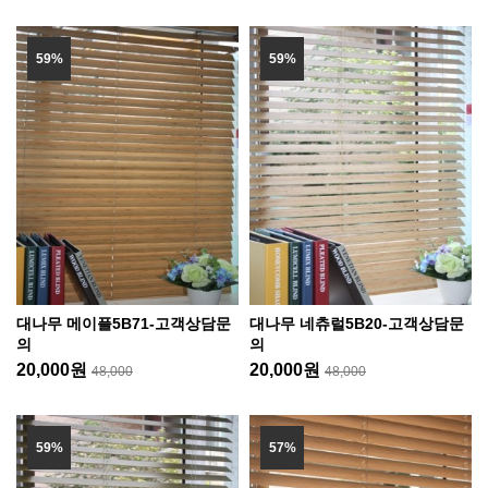
59%
59%
대나무 메이플5B71-고객상담문
대나무 네츄럴5B20-고객상담문
의
의
20,000원
20,000원
48,000
48,000
59%
57%