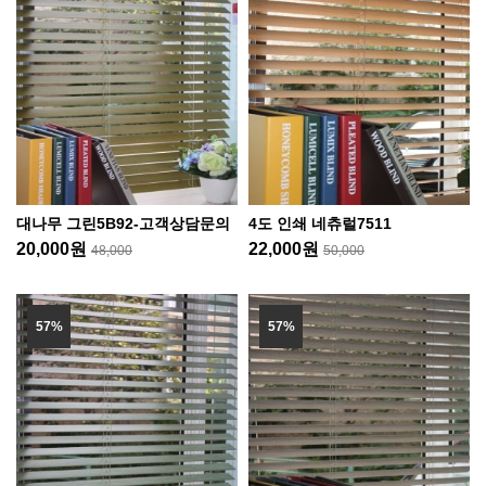
대나무 그린5B92-고객상담문의
4도 인쇄 네츄럴7511
20,000원
22,000원
48,000
50,000
57%
57%