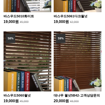
바스우드5010화이트
바스우드5061다크월넛
19,000원
19,000원
45,000
42,000
58%
59%
바스우드5060월넛
대나무 월넛5B42-고객상담문의
19,000원
20,000원
45,000
48,000